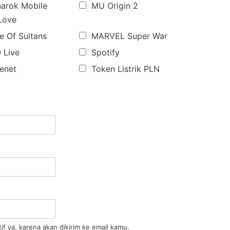
arok Mobile
MU Origin 2
 Love
 Of Sultans
MARVEL Super War
 Live
Spotify
lenet
Token Listrik PLN
if ya, karena akan dikirim ke email kamu.