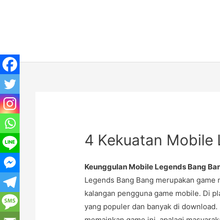
Lewati
ke
konten
4 Kekuatan Mobile
Keunggulan Mobile Legends Bang Ba
Legends Bang Bang merupakan game m
kalangan pengguna game mobile. Di pl
yang populer dan banyak di download.
memainkan game ini, apalagi masyaraka