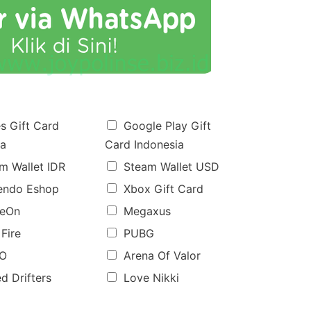
es Gift Card
Google Play Gift
ia
Card Indonesia
m Wallet IDR
Steam Wallet USD
endo Eshop
Xbox Gift Card
eOn
Megaxus
 Fire
PUBG
O
Arena Of Valor
d Drifters
Love Nikki