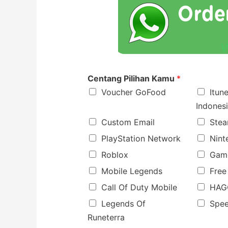
Centang Pilihan Kamu
*
Voucher GoFood
Itun
Indones
Custom Email
Stea
PlayStation Network
Nint
Roblox
Gam
Mobile Legends
Free
Call Of Duty Mobile
HAG
Legends Of
Spee
Runeterra