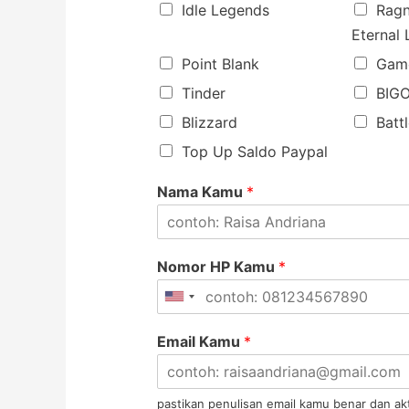
Idle Legends
Ragn
Eternal
Point Blank
Game
Tinder
BIGO
Blizzard
Batt
Top Up Saldo Paypal
Nama Kamu
*
Nomor HP Kamu
*
Email Kamu
*
pastikan penulisan email kamu benar dan akt